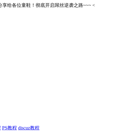
享给各位童鞋！彻底开启屌丝逆袭之路~~~
<
程
PS教程
discuz教程