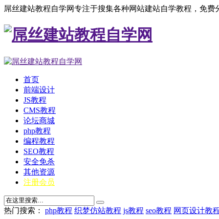
屌丝建站教程自学网专注于搜集各种网站建站自学教程，免费分
首页
前端设计
JS教程
CMS教程
论坛商城
php教程
编程教程
SEO教程
安全免杀
其他资源
注册会员
热门搜索：
php教程
织梦仿站教程
js教程
seo教程
网页设计教