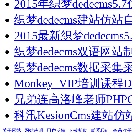
2015年织梦dedecms5.7
织梦dedecms建站仿站
2015最新织梦dedecms
织梦dedecms双语网站
织梦dedecms数据采集
Monkey_VIP培训课程D
兄弟连高洛峰老师PHPC
科汛KesionCms建站
关于网站
|
网站声明
|
用户反馈
|
下载帮助
|
联系我们
|
会员注册