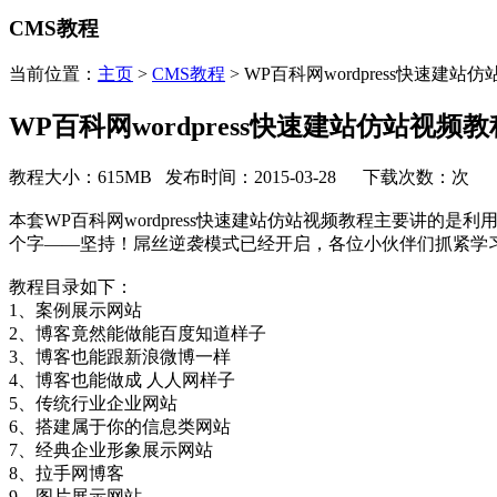
CMS教程
当前位置：
主页
>
CMS教程
> WP百科网wordpress快速建站
WP百科网wordpress快速建站仿站视频教
教程大小：615MB 发布时间：2015-03-28 下载次数：
次
本套WP百科网wordpress快速建站仿站视频教程主要讲的
个字——坚持！屌丝逆袭模式已经开启，各位小伙伴们抓紧学
教程目录如下：
1、案例展示网站
2、博客竟然能做能百度知道样子
3、博客也能跟新浪微博一样
4、博客也能做成 人人网样子
5、传统行业企业网站
6、搭建属于你的信息类网站
7、经典企业形象展示网站
8、拉手网博客
9、图片展示网站