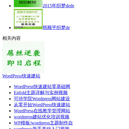
2015年织梦dede
韩顺平织梦de
相关内容
WordPress快速建站
WordPress快速建站零基础网
Enfold主题详解与实例视频
可待学院Wordpress网站建设
从零开始WordPress快速建站
WordPress在线教学管理网站
wordpress建站优化培训视频
WP模板/wordpress主题制作自
wordpress新手基础入门视频