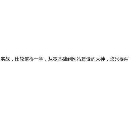
彻底应用实战，比较值得一学，从零基础到网站建设的大神，您只要两