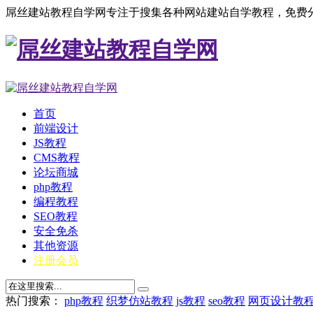
屌丝建站教程自学网专注于搜集各种网站建站自学教程，免费分
首页
前端设计
JS教程
CMS教程
论坛商城
php教程
编程教程
SEO教程
安全免杀
其他资源
注册会员
热门搜索：
php教程
织梦仿站教程
js教程
seo教程
网页设计教