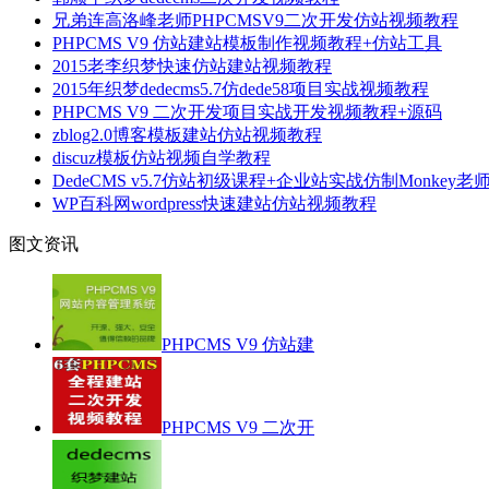
兄弟连高洛峰老师PHPCMSV9二次开发仿站视频教程
PHPCMS V9 仿站建站模板制作视频教程+仿站工具
2015老李织梦快速仿站建站视频教程
2015年织梦dedecms5.7仿dede58项目实战视频教程
PHPCMS V9 二次开发项目实战开发视频教程+源码
zblog2.0博客模板建站仿站视频教程
discuz模板仿站视频自学教程
DedeCMS v5.7仿站初级课程+企业站实战仿制Monkey老
WP百科网wordpress快速建站仿站视频教程
图文资讯
PHPCMS V9 仿站建
PHPCMS V9 二次开