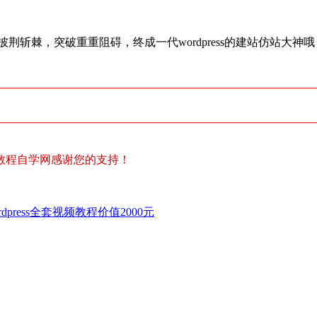
荆斩棘，突破重重阻碍，终成一代wordpress的建站仿站大神
教程自学网感谢您的支持！
rdpress全套视频教程价值2000元