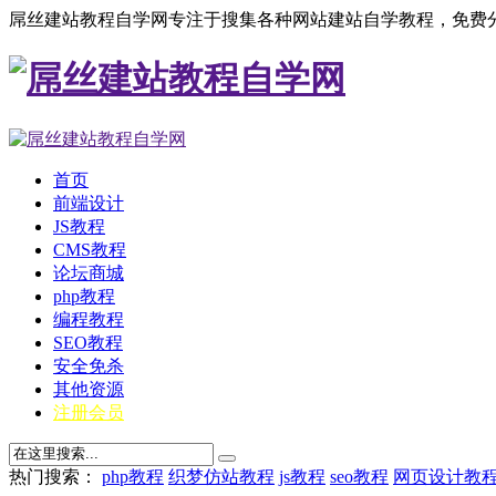
屌丝建站教程自学网专注于搜集各种网站建站自学教程，免费分
首页
前端设计
JS教程
CMS教程
论坛商城
php教程
编程教程
SEO教程
安全免杀
其他资源
注册会员
热门搜索：
php教程
织梦仿站教程
js教程
seo教程
网页设计教