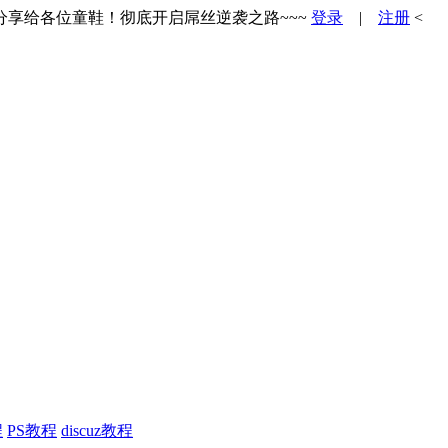
享给各位童鞋！彻底开启屌丝逆袭之路~~~
登录
|
注册
<
程
PS教程
discuz教程