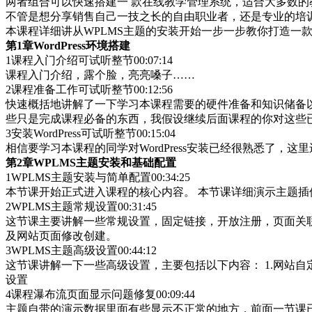
两者组合可以快速搭建一 款在线教学管理系统，适合大多数的
不管是想分享销售自己一技之长的自由职业者，还是专业的培
本课程详细讲从WPLMS主题的安装开始一步一步教你打造一
第1章WordPress环境搭建
1课程入门介绍可试听整节00:07:14
课程入门介绍，露个脸，亮亮嗓子……
2课程准备工作可试听整节00:12:56
快速概括地讲解了一下学习本课程需要的硬件准备和知识储备
些只是完成课程必备的东西，我假设继续后面课程的你对这些
3安装WordPress可试听整节00:15:04
相信要学习本课程的同学对WordPress安装已经很熟悉了
第2章WPLMS主题安装和基础配置
1WPLMS主题安装与简单配置00:34:25
本节课开始正式进入课程的核心内容。 本节课详细演示主题
2WPLMS主题常规设置00:31:45
这节课主要讲解一些常规设置，固定链接，开放注册，页面关
及网站页面修改创建。
3WPLMS主题高级设置00:44:12
这节课讲解一下一些高级设置，主要包括以下内容： 1.网站自定义（
设置
4课程瀑布流页面显示问题修复00:09:44
主题自带的演示数据里面有些显示不正常的地方，前面一节课