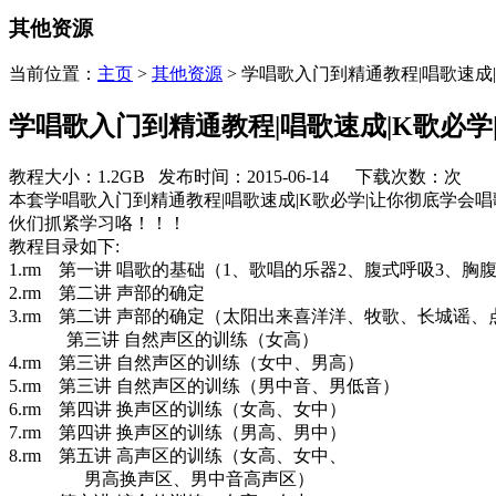
其他资源
当前位置：
主页
>
其他资源
> 学唱歌入门到精通教程|唱歌速成|
学唱歌入门到精通教程|唱歌速成|K歌必学
教程大小：1.2GB 发布时间：2015-06-14 下载次数：
次
本套学唱歌入门到精通教程|唱歌速成|K歌必学|让你彻底学
伙们抓紧学习咯！！！
教程目录如下:
1.rm 第一讲 唱歌的基础（1、歌唱的乐器2、腹式呼吸3、
2.rm 第二讲 声部的确定
3.rm 第二讲 声部的确定（太阳出来喜洋洋、牧歌、长城谣
第三讲 自然声区的训练（女高）
4.rm 第三讲 自然声区的训练（女中、男高）
5.rm 第三讲 自然声区的训练（男中音、男低音）
6.rm 第四讲 换声区的训练（女高、女中）
7.rm 第四讲 换声区的训练（男高、男中）
8.rm 第五讲 高声区的训练（女高、女中、
男高换声区、男中音高声区）