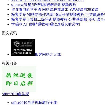
simon天狼星加密视频破解培训视频教程
许岑看电影学英语 网络课程超清带字幕智课网29节课
极客学院 物联网操作系统 项目开发视频教程 可穿戴设
极客学院计算机二级培训视频教程 公共基础知识+C 语
学唱歌入门到精通教程|唱歌速成|K歌必学|
图文资讯
饭客网络之无线
相关内容
office2010自学视
office2010自学视频教程全集