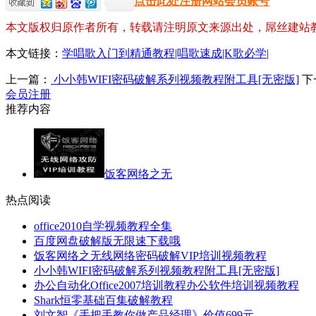
点击此处注册网站会员账号
本文版权归原作者所有，转载请注明原文来源出处，屌丝建站
本文链接：
学唱歌入门到精通教程|唱歌速成|K歌必学|
上一篇：
小小韩WIFI密码破解系列视频教程附工具[无密版]
下
会员注册
推荐内容
饭客网络之无
热点阅读
office2010自学视频教程全集
百度网盘破解版无限速下载哦
饭客网络之无线网络密码破解VIP培训视频教程
小小韩WIFI密码破解系列视频教程附工具[无密版]
办公自动化Office2007培训教程办公软件培训视频教程
Shark恒零基础百集破解教程
刘文智《手把手教你做产品经理》价值699元