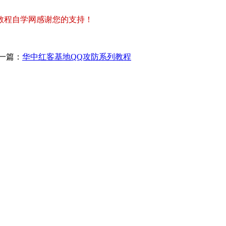
教程自学网感谢您的支持！
一篇：
华中红客基地QQ攻防系列教程