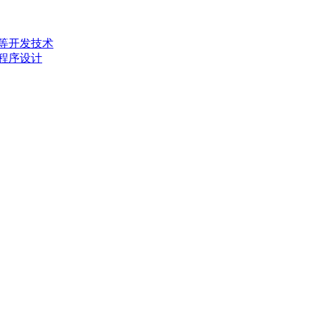
备等开发技术
言程序设计