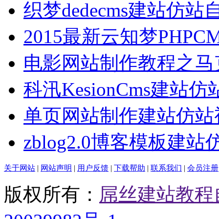
织梦dedecms建站仿站
2015最新云知梦PHPC
电影网站制作教程之马
科汛KesionCms建站
单页网站制作建站仿站
zblog2.0博客模板建
关于网站
|
网站声明
|
用户反馈
|
下载帮助
|
联系我们
|
会员注册
版权所有：
屌丝建站教程