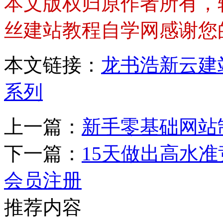
本文版权归原作者所有，
丝建站教程自学网感谢您
本文链接：
龙书浩新云建
系列
上一篇：
新手零基础网站
下一篇：
15天做出高水
会员注册
推荐内容