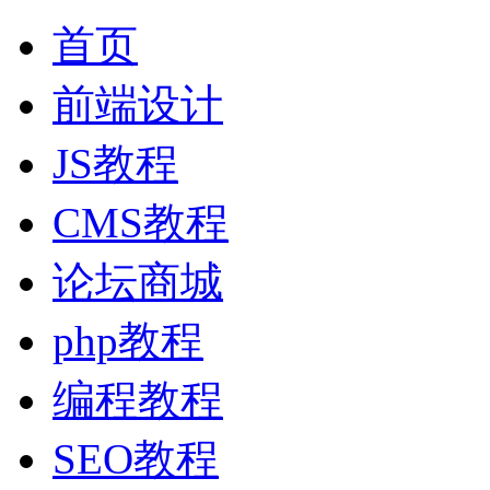
首页
前端设计
JS教程
CMS教程
论坛商城
php教程
编程教程
SEO教程