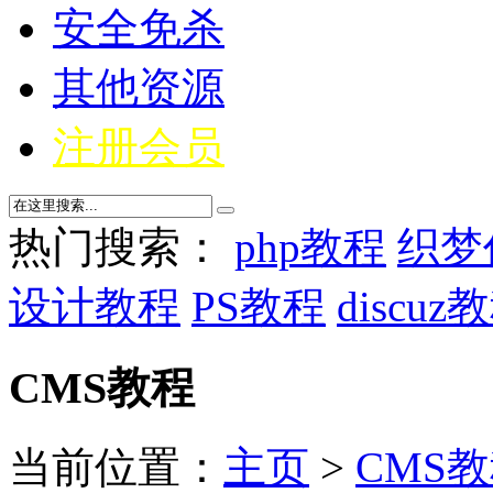
安全免杀
其他资源
注册会员
热门搜索：
php教程
织梦
设计教程
PS教程
discuz
CMS教程
当前位置：
主页
>
CMS