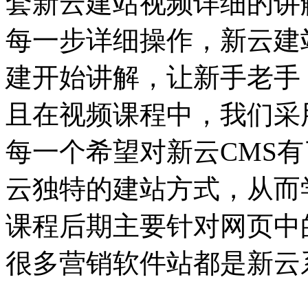
套新云建站视频详细的讲
每一步详细操作，新云建站
建开始讲解，让新手老手
且在视频课程中，我们采
每一个希望对新云CMS
云独特的建站方式，从而
课程后期主要针对网页中的
很多营销软件站都是新云