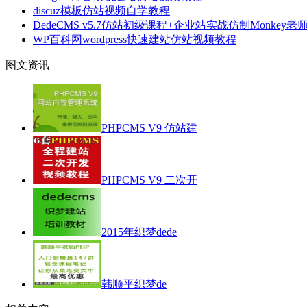
discuz模板仿站视频自学教程
DedeCMS v5.7仿站初级课程+企业站实战仿制Monkey老
WP百科网wordpress快速建站仿站视频教程
图文资讯
PHPCMS V9 仿站建
PHPCMS V9 二次开
2015年织梦dede
韩顺平织梦de