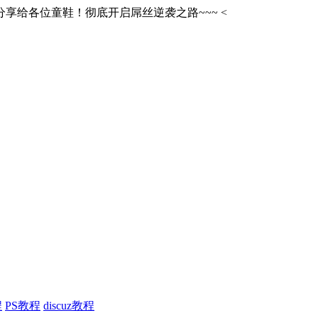
享给各位童鞋！彻底开启屌丝逆袭之路~~~
<
程
PS教程
discuz教程