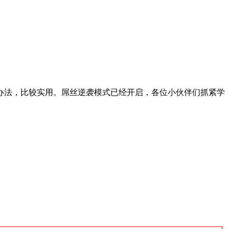
办法，比较实用。屌丝逆袭模式已经开启，各位小伙伴们抓紧学