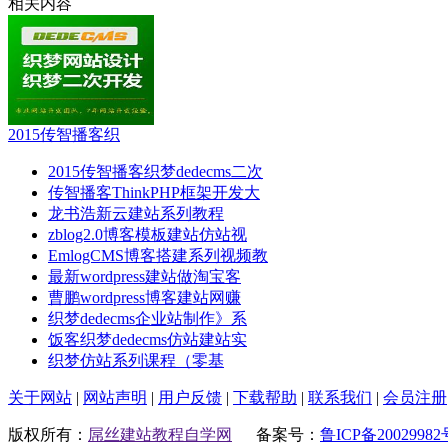
相关内容
2015传智播客织
2015传智播客织梦dedecms二次
传智播客ThinkPHP框架开发大
龙书浩新云建站系列教程
zblog2.0博客模板建站仿站视
EmlogCMS博客搭建系列视频教
最新wordpress建站做淘宝客
曹鹏wordpress博客建站网赚
织梦dedecms企业站制作》系
饭客织梦dedecms仿站建站实
织梦仿站系列课程（零基
关于网站
|
网站声明
|
用户反馈
|
下载帮助
|
联系我们
|
会员注册
版权所有：
屌丝建站教程自学网
备案号：
鲁ICP备20029982