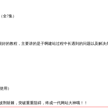
（全7集）
）
很好的教程，主要讲的是子啊建站过程中长遇到的问题以及解决
的使用）
披荆斩棘，突破重重阻碍，终成一代网站大神哦！！