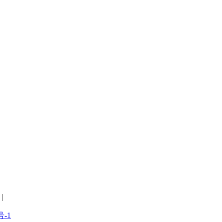
|
号-1