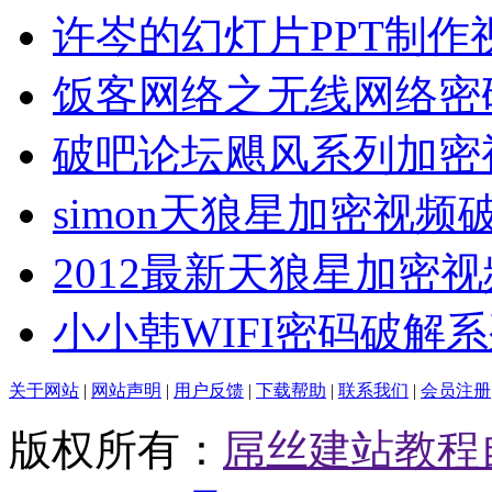
许岑的幻灯片PPT制作
饭客网络之无线网络密
破吧论坛飓风系列加密
simon天狼星加密视频
2012最新天狼星加密
小小韩WIFI密码破解
关于网站
|
网站声明
|
用户反馈
|
下载帮助
|
联系我们
|
会员注册
版权所有：
屌丝建站教程